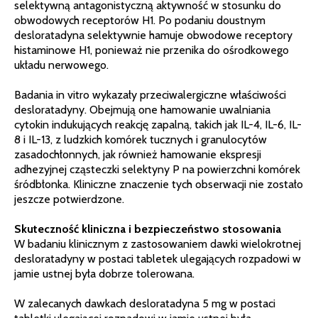
selektywną antagonistyczną aktywność w stosunku do
obwodowych receptorów H1. Po podaniu doustnym
desloratadyna selektywnie hamuje obwodowe receptory
histaminowe H1, ponieważ nie przenika do ośrodkowego
układu nerwowego.
Badania in vitro wykazały przeciwalergiczne właściwości
desloratadyny. Obejmują one hamowanie uwalniania
cytokin indukujących reakcję zapalną, takich jak IL-4, IL-6, IL-
8 i IL-13, z ludzkich komórek tucznych i granulocytów
zasadochłonnych, jak również hamowanie ekspresji
adhezyjnej cząsteczki selektyny P na powierzchni komórek
śródbłonka. Kliniczne znaczenie tych obserwacji nie zostało
jeszcze potwierdzone.
Skuteczność kliniczna i bezpieczeństwo stosowania
W badaniu klinicznym z zastosowaniem dawki wielokrotnej
desloratadyny w postaci tabletek ulegających rozpadowi w
jamie ustnej była dobrze tolerowana.
W zalecanych dawkach desloratadyna 5 mg w postaci