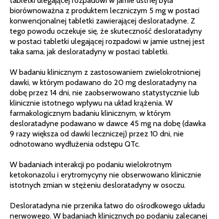
tabletki ulegającej rozpadowi w jamie ustnej była
biorównoważna z produktem leczniczym 5 mg w postaci
konwencjonalnej tabletki zawierającej desloratadyne. Z
tego powodu oczekuje się, że skuteczność desloratadyny
w postaci tabletki ulegającej rozpadowi w jamie ustnej jest
taka sama, jak desloratadyny w postaci tabletki.
W badaniu klinicznym z zastosowaniem zwielokrotnionej
dawki, w którym podawano do 20 mg desloratadyny na
dobę przez 14 dni, nie zaobserwowano statystycznie lub
klinicznie istotnego wpływu na układ krążenia. W
farmakologicznym badaniu klinicznym, w którym
desloratadyne podawano w dawce 45 mg na dobę (dawka
9 razy większa od dawki leczniczej) przez 10 dni, nie
odnotowano wydłużenia odstępu QTc.
W badaniach interakcji po podaniu wielokrotnym
ketokonazolu i erytromycyny nie obserwowano klinicznie
istotnych zmian w stężeniu desloratadyny w osoczu.
Desloratadyna nie przenika łatwo do ośrodkowego układu
nerwowego. W badaniach klinicznych po podaniu zalecanej