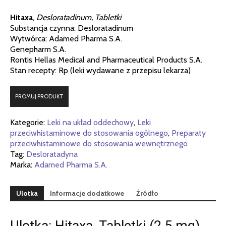
Hitaxa
,
Desloratadinum, Tabletki
Substancja czynna: Desloratadinum
Wytwórca: Adamed Pharma S.A.
Genepharm S.A.
Rontis Hellas Medical and Pharmaceutical Products S.A.
Stan recepty: Rp (leki wydawane z przepisu lekarza)
PROMUJ PRODUKT
Kategorie:
Leki na układ oddechowy
,
Leki
przeciwhistaminowe do stosowania ogólnego
,
Preparaty
przeciwhistaminowe do stosowania wewnętrznego
Tag:
Desloratadyna
Marka:
Adamed Pharma S.A.
Ulotka
Informacje dodatkowe
Źródło
Ulotka: Hitaxa, Tabletki (2,5 mg)