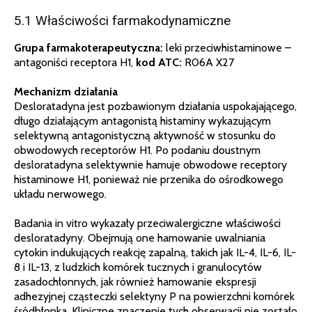
5.1 Właściwości farmakodynamiczne
Grupa farmakoterapeutyczna:
leki przeciwhistaminowe –
antagoniści receptora H1,
kod ATC:
R06A X27
Mechanizm działania
Desloratadyna jest pozbawionym działania uspokajającego,
długo działającym antagonistą histaminy wykazującym
selektywną antagonistyczną aktywność w stosunku do
obwodowych receptorów H1. Po podaniu doustnym
desloratadyna selektywnie hamuje obwodowe receptory
histaminowe H1, ponieważ nie przenika do ośrodkowego
układu nerwowego.
Badania in vitro wykazały przeciwalergiczne właściwości
desloratadyny. Obejmują one hamowanie uwalniania
cytokin indukujących reakcję zapalną, takich jak IL-4, IL-6, IL-
8 i IL-13, z ludzkich komórek tucznych i granulocytów
zasadochłonnych, jak również hamowanie ekspresji
adhezyjnej cząsteczki selektyny P na powierzchni komórek
śródbłonka. Kliniczne znaczenie tych obserwacji nie zostało