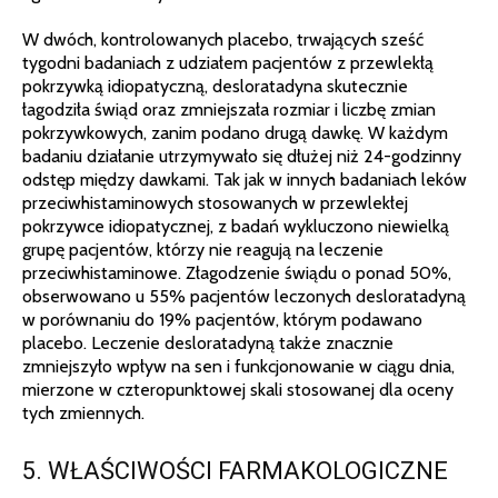
W dwóch, kontrolowanych placebo, trwających sześć
tygodni badaniach z udziałem pacjentów z przewlekłą
pokrzywką idiopatyczną, desloratadyna skutecznie
łagodziła świąd oraz zmniejszała rozmiar i liczbę zmian
pokrzywkowych, zanim podano drugą dawkę. W każdym
badaniu działanie utrzymywało się dłużej niż 24-godzinny
odstęp między dawkami. Tak jak w innych badaniach leków
przeciwhistaminowych stosowanych w przewlekłej
pokrzywce idiopatycznej, z badań wykluczono niewielką
grupę pacjentów, którzy nie reagują na leczenie
przeciwhistaminowe. Złagodzenie świądu o ponad 50%,
obserwowano u 55% pacjentów leczonych desloratadyną
w porównaniu do 19% pacjentów, którym podawano
placebo. Leczenie desloratadyną także znacznie
zmniejszyło wpływ na sen i funkcjonowanie w ciągu dnia,
mierzone w czteropunktowej skali stosowanej dla oceny
tych zmiennych.
5. WŁAŚCIWOŚCI FARMAKOLOGICZNE