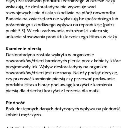
ciąży) zastosowań produktu leczniczego w okresie ciąży
wskazują, że desloratadyna nie wywołuje wad
rozwojowych i nie działa szkodliwie na płód/ noworodka.
Badania na zwierzętach nie wykazują bezpośredniego lub
pośredniego szkodliwego wpływu na reprodukcję (patrz
punkt 5.3). W celu zachowania ostrożności zaleca się
unikanie stosowania produktu leczniczego Hitaxa w ciąży.
Karmienie piersią
Desloratadyna została wykryta w organizmie
noworodków/dzieci karmionych piersią przez kobiety, które
przyjmowały lek. Wpływ desloratadyny na organizm
noworodków/dzieci jest nieznany. Należy podjąć decyzję,
czy przerwać karmienie piersią czy przerwać podawanie
produktu Hitaxa biorąc pod uwagę korzyści z karmienia
piersią dla dziecka i korzyści z leczenia dla matki.
Płodność
Brak dostępnych danych dotyczących wpływu na płodność
kobiet i mężczyzn.