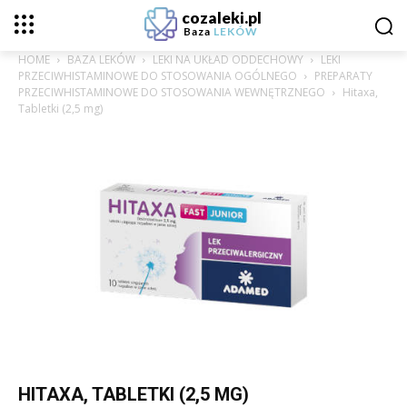
cozaleki.pl
Baza
LEKÓW
HOME
BAZA LEKÓW
LEKI NA UKŁAD ODDECHOWY
LEKI
PRZECIWHISTAMINOWE DO STOSOWANIA OGÓLNEGO
PREPARATY
PRZECIWHISTAMINOWE DO STOSOWANIA WEWNĘTRZNEGO
Hitaxa,
Tabletki (2,5 mg)
HITAXA, TABLETKI (2,5 MG)