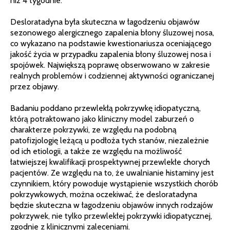
niż 4 tygodnie.
Desloratadyna była skuteczna w łagodzeniu objawów
sezonowego alergicznego zapalenia błony śluzowej nosa,
co wykazano na podstawie kwestionariusza oceniającego
jakość życia w przypadku zapalenia błony śluzowej nosa i
spojówek. Największą poprawę obserwowano w zakresie
realnych problemów i codziennej aktywności ograniczanej
przez objawy.
Badaniu poddano przewlekłą pokrzywkę idiopatyczną,
którą potraktowano jako kliniczny model zaburzeń o
charakterze pokrzywki, ze względu na podobną
patofizjologię leżącą u podłoża tych stanów, niezależnie
od ich etiologii, a także ze względu na możliwość
łatwiejszej kwalifikacji prospektywnej przewlekłe chorych
pacjentów. Ze względu na to, że uwalnianie histaminy jest
czynnikiem, który powoduje wystąpienie wszystkich chorób
pokrzywkowych, można oczekiwać, że desloratadyna
będzie skuteczna w łagodzeniu objawów innych rodzajów
pokrzywek, nie tylko przewlekłej pokrzywki idiopatycznej,
zgodnie z klinicznymi zaleceniami.