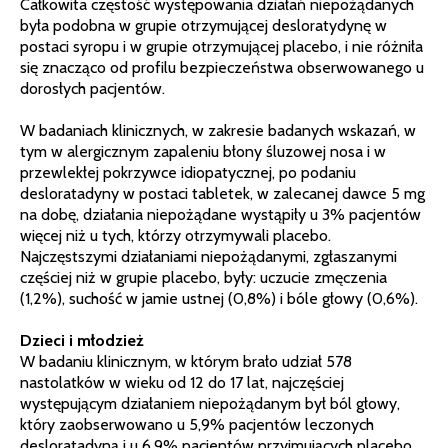
Całkowita częstość występowania działań niepożądanych
była podobna w grupie otrzymującej desloratydynę w
postaci syropu i w grupie otrzymującej placebo, i nie różniła
się znacząco od profilu bezpieczeństwa obserwowanego u
dorosłych pacjentów.
W badaniach klinicznych, w zakresie badanych wskazań, w
tym w alergicznym zapaleniu błony śluzowej nosa i w
przewlekłej pokrzywce idiopatycznej, po podaniu
desloratadyny w postaci tabletek, w zalecanej dawce 5 mg
na dobę, działania niepożądane wystąpiły u 3% pacjentów
więcej niż u tych, którzy otrzymywali placebo.
Najczęstszymi działaniami niepożądanymi, zgłaszanymi
częściej niż w grupie placebo, były: uczucie zmęczenia
(1,2%), suchość w jamie ustnej (0,8%) i bóle głowy (0,6%).
Dzieci i młodzież
W badaniu klinicznym, w którym brało udział 578
nastolatków w wieku od 12 do 17 lat, najczęściej
występującym działaniem niepożądanym był ból głowy,
który zaobserwowano u 5,9% pacjentów leczonych
desloratadyną i u 6,9% pacjentów przyjmujących placebo.