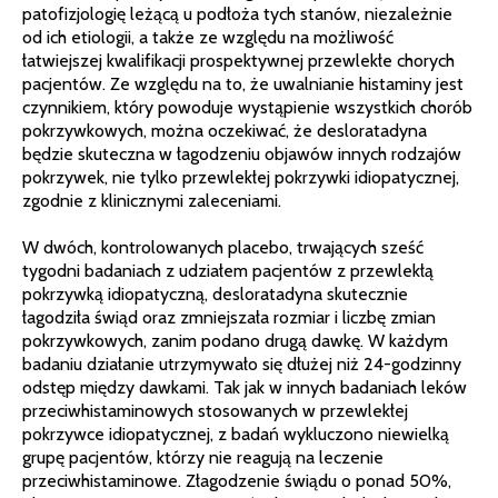
patofizjologię leżącą u podłoża tych stanów, niezależnie
od ich etiologii, a także ze względu na możliwość
łatwiejszej kwalifikacji prospektywnej przewlekłe chorych
pacjentów. Ze względu na to, że uwalnianie histaminy jest
czynnikiem, który powoduje wystąpienie wszystkich chorób
pokrzywkowych, można oczekiwać, że desloratadyna
będzie skuteczna w łagodzeniu objawów innych rodzajów
pokrzywek, nie tylko przewlekłej pokrzywki idiopatycznej,
zgodnie z klinicznymi zaleceniami.
W dwóch, kontrolowanych placebo, trwających sześć
tygodni badaniach z udziałem pacjentów z przewlekłą
pokrzywką idiopatyczną, desloratadyna skutecznie
łagodziła świąd oraz zmniejszała rozmiar i liczbę zmian
pokrzywkowych, zanim podano drugą dawkę. W każdym
badaniu działanie utrzymywało się dłużej niż 24-godzinny
odstęp między dawkami. Tak jak w innych badaniach leków
przeciwhistaminowych stosowanych w przewlekłej
pokrzywce idiopatycznej, z badań wykluczono niewielką
grupę pacjentów, którzy nie reagują na leczenie
przeciwhistaminowe. Złagodzenie świądu o ponad 50%,