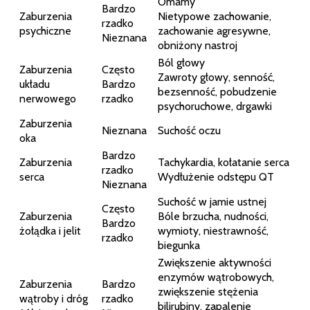
Omamy
Bardzo
Zaburzenia
Nietypowe zachowanie,
rzadko
psychiczne
zachowanie agresywne,
Nieznana
obniżony nastroj
Ból głowy
Zaburzenia
Często
Zawroty głowy, senność,
układu
Bardzo
bezsenność, pobudzenie
nerwowego
rzadko
psychoruchowe, drgawki
Zaburzenia
Nieznana
Suchość oczu
oka
Bardzo
Zaburzenia
Tachykardia, kołatanie serca
rzadko
serca
Wydłużenie odstępu QT
Nieznana
Suchość w jamie ustnej
Często
Zaburzenia
Bóle brzucha, nudności,
Bardzo
żołądka i jelit
wymioty, niestrawność,
rzadko
biegunka
Zwiększenie aktywności
enzymów wątrobowych,
Zaburzenia
Bardzo
zwiększenie stężenia
wątroby i dróg
rzadko
bilirubiny, zapalenie