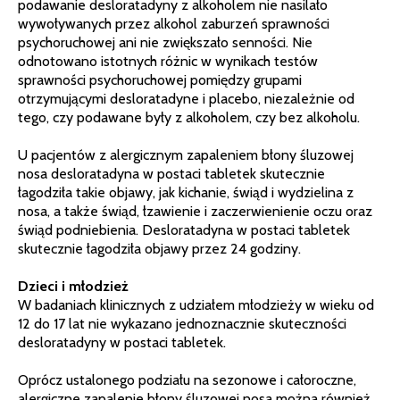
podawanie desloratadyny z alkoholem nie nasilało
wywoływanych przez alkohol zaburzeń sprawności
psychoruchowej ani nie zwiększało senności. Nie
odnotowano istotnych różnic w wynikach testów
sprawności psychoruchowej pomiędzy grupami
otrzymującymi desloratadyne i placebo, niezależnie od
tego, czy podawane były z alkoholem, czy bez alkoholu.
U pacjentów z alergicznym zapaleniem błony śluzowej
nosa desloratadyna w postaci tabletek skutecznie
łagodziła takie objawy, jak kichanie, świąd i wydzielina z
nosa, a także świąd, łzawienie i zaczerwienienie oczu oraz
świąd podniebienia. Desloratadyna w postaci tabletek
skutecznie łagodziła objawy przez 24 godziny.
Dzieci i młodzież
W badaniach klinicznych z udziałem młodzieży w wieku od
12 do 17 lat nie wykazano jednoznacznie skuteczności
desloratadyny w postaci tabletek.
Oprócz ustalonego podziału na sezonowe i całoroczne,
alergiczne zapalenie błony śluzowej nosa można również