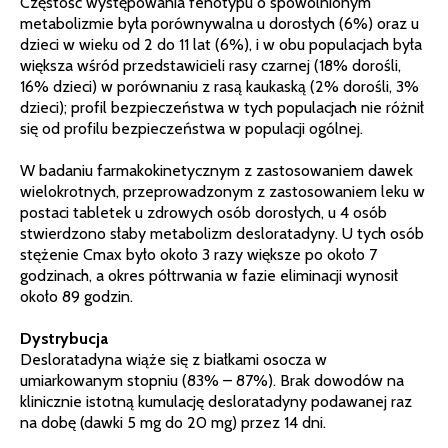
Częstość występowania fenotypu o spowolnionym
metabolizmie była porównywalna u dorosłych (6%) oraz u
dzieci w wieku od 2 do 11 lat (6%), i w obu populacjach była
większa wśród przedstawicieli rasy czarnej (18% dorośli,
16% dzieci) w porównaniu z rasą kaukaską (2% dorośli, 3%
dzieci); profil bezpieczeństwa w tych populacjach nie różnił
się od profilu bezpieczeństwa w populacji ogólnej.
W badaniu farmakokinetycznym z zastosowaniem dawek
wielokrotnych, przeprowadzonym z zastosowaniem leku w
postaci tabletek u zdrowych osób dorosłych, u 4 osób
stwierdzono słaby metabolizm desloratadyny. U tych osób
stężenie Cmax było około 3 razy większe po około 7
godzinach, a okres półtrwania w fazie eliminacji wynosił
około 89 godzin.
Dystrybucja
Desloratadyna wiąże się z białkami osocza w
umiarkowanym stopniu (83% – 87%). Brak dowodów na
klinicznie istotną kumulację desloratadyny podawanej raz
na dobę (dawki 5 mg do 20 mg) przez 14 dni.