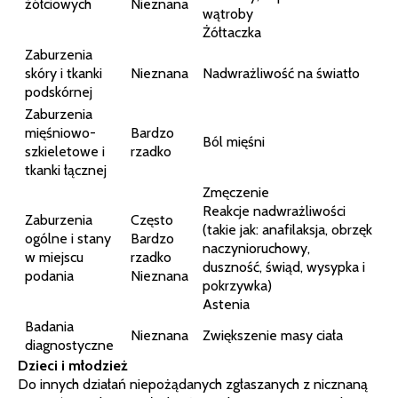
żółciowych
Nieznana
wątroby
Żółtaczka
Zaburzenia
skóry i tkanki
Nieznana
Nadwrażliwość na światło
podskórnej
Zaburzenia
mięśniowo-
Bardzo
Ból mięśni
szkieletowe i
rzadko
tkanki łącznej
Zmęczenie
Reakcje nadwrażliwości
Zaburzenia
Często
(takie jak: anafilaksja, obrzęk
ogólne i stany
Bardzo
naczynioruchowy,
w miejscu
rzadko
duszność, świąd, wysypka i
podania
Nieznana
pokrzywka)
Astenia
Badania
Nieznana
Zwiększenie masy ciała
diagnostyczne
Dzieci i młodzież
Do innych działań niepożądanych zgłaszanych z nicznaną