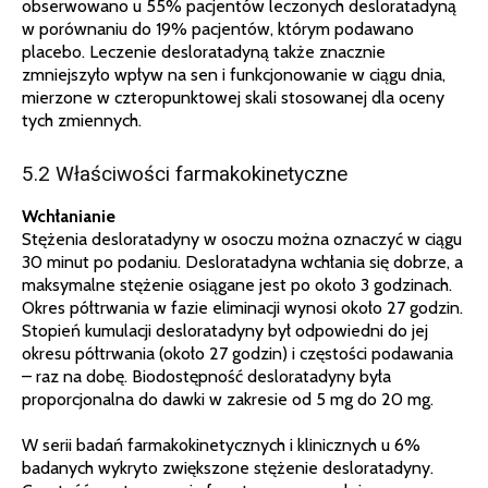
obserwowano u 55% pacjentów leczonych desloratadyną
w porównaniu do 19% pacjentów, którym podawano
placebo. Leczenie desloratadyną także znacznie
zmniejszyło wpływ na sen i funkcjonowanie w ciągu dnia,
mierzone w czteropunktowej skali stosowanej dla oceny
tych zmiennych.
5.2 Właściwości farmakokinetyczne
Wchłanianie
Stężenia desloratadyny w osoczu można oznaczyć w ciągu
30 minut po podaniu. Desloratadyna wchłania się dobrze, a
maksymalne stężenie osiągane jest po około 3 godzinach.
Okres półtrwania w fazie eliminacji wynosi około 27 godzin.
Stopień kumulacji desloratadyny był odpowiedni do jej
okresu półtrwania (około 27 godzin) i częstości podawania
– raz na dobę. Biodostępność desloratadyny była
proporcjonalna do dawki w zakresie od 5 mg do 20 mg.
W serii badań farmakokinetycznych i klinicznych u 6%
badanych wykryto zwiększone stężenie desloratadyny.