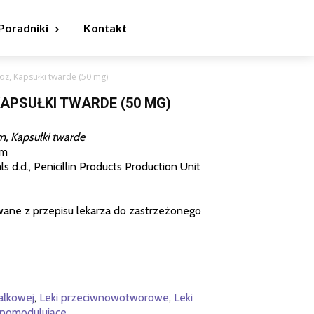
Poradniki
Kontakt
oz, Kapsułki twarde (50 mg)
KAPSUŁKI TWARDE (50 MG)
m, Kapsułki twarde
um
 d.d., Penicillin Products Production Unit
wane z przepisu lekarza do zastrzeżonego
iałkowej
,
Leki przeciwnowotworowe
,
Leki
nomodulujące