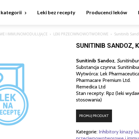
 kategorii
Leki bez recepty
Producenci leków
WE I IMMUNOMODULUJĄCE
LEKI PRZECIWNOWOTWOROWE
Sunitinib Sand
SUNITINIB SANDOZ, 
Sunitinib Sandoz
,
Sunitinibu
Substancja czynna: Sunitinib
Wytwórca: Lek Pharmaceuticals
Pharmacare Premium Ltd.
Remedica Ltd
Stan recepty: Rpz (leki wyda
stosowania)
PROMUJ PRODUKT
Kategorie:
Inhibitory kinazy b
przeciwnowotworowe i immu