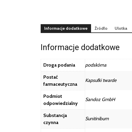
Informacje dodatkowe
Źródło
Ulotka
Informacje dodatkowe
Droga podania
podskórna
Postać
Kapsułki twarde
farmaceutyczna
Podmiot
Sandoz GmbH
odpowiedzialny
Substancja
Sunitinibum
czynna