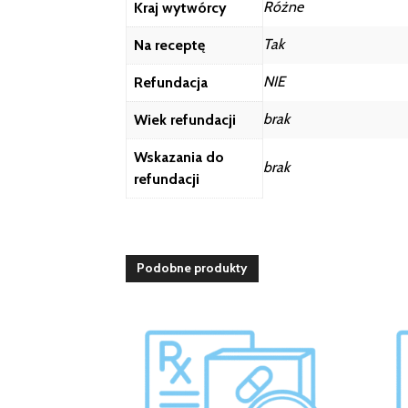
Różne
Kraj wytwórcy
Tak
Na receptę
NIE
Refundacja
brak
Wiek refundacji
Wskazania do
brak
refundacji
Podobne produkty