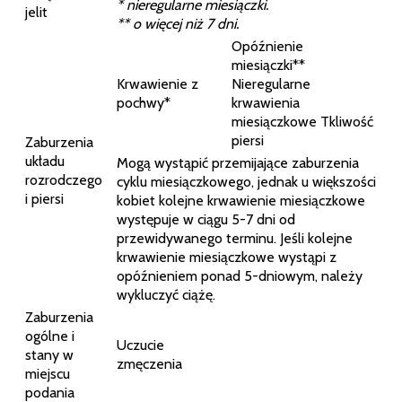
* nieregularne miesiączki.
jelit
** o więcej niż 7 dni.
Opóźnienie
miesiączki**
Krwawienie z
Nieregularne
pochwy*
krwawienia
miesiączkowe Tkliwość
piersi
Zaburzenia
układu
Mogą wystąpić przemijające zaburzenia
rozrodczego
cyklu miesiączkowego, jednak u większości
i piersi
kobiet kolejne krwawienie miesiączkowe
występuje w ciągu 5-7 dni od
przewidywanego terminu. Jeśli kolejne
krwawienie miesiączkowe wystąpi z
opóźnieniem ponad 5-dniowym, należy
wykluczyć ciążę.
Zaburzenia
ogólne i
Uczucie
stany w
zmęczenia
miejscu
podania