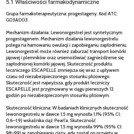
5.1 Właściwości farmakodynamiczne
Grupa farmakoterapeutyczna: progestageny. Kod ATC:
G03AD03.
Mechanizm działania: Lewonorgestrel jest syntetycznym
progestagenem. Mechanizm działania lewonorgestrelu
polega na hamowaniu owulacji i zapobieganiu zapłodnieniu.
Lewonorgestrel może również zaburzać transport komórki
jajowej i plemników oraz uniemożliwiać zagnieżdżenie się
zapłodnionej komórki jajowej. Skuteczność produktu
leczniczego ESCAPELLE zmniejsza się wraz z upływem
czasu od niezabezpieczonego stosunku płciowego.
Skuteczność jest najwyższa, gdy produkt leczniczy
ESCAPELLE jest przyjmowany w ciągu pierwszych 12
godzin po niezabezpieczonym stosunku płciowym.
Skuteczność kliniczna: W badaniach klinicznych skuteczność
lewonorgestrelu w dawce 1,5 mg wynosiła 1,1% (95% CI:
0,6–1,9) wskaźnika ciąż Pearl’a. Skuteczność
lewonorgestrelu w dawce 1,5 mg wynosiła 99% (95% CI:
98–99) w zapobieganiu ciąży, gdy został on przyjęty w