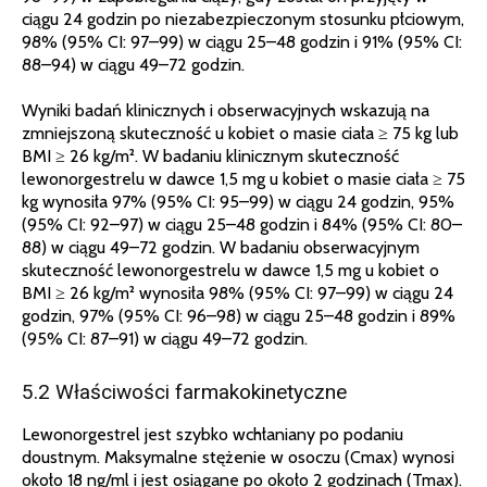
ciągu 24 godzin po niezabezpieczonym stosunku płciowym,
98% (95% CI: 97–99) w ciągu 25–48 godzin i 91% (95% CI:
88–94) w ciągu 49–72 godzin.
Wyniki badań klinicznych i obserwacyjnych wskazują na
zmniejszoną skuteczność u kobiet o masie ciała ≥ 75 kg lub
BMI ≥ 26 kg/m². W badaniu klinicznym skuteczność
lewonorgestrelu w dawce 1,5 mg u kobiet o masie ciała ≥ 75
kg wynosiła 97% (95% CI: 95–99) w ciągu 24 godzin, 95%
(95% CI: 92–97) w ciągu 25–48 godzin i 84% (95% CI: 80–
88) w ciągu 49–72 godzin. W badaniu obserwacyjnym
skuteczność lewonorgestrelu w dawce 1,5 mg u kobiet o
BMI ≥ 26 kg/m² wynosiła 98% (95% CI: 97–99) w ciągu 24
godzin, 97% (95% CI: 96–98) w ciągu 25–48 godzin i 89%
(95% CI: 87–91) w ciągu 49–72 godzin.
5.2 Właściwości farmakokinetyczne
Lewonorgestrel jest szybko wchłaniany po podaniu
doustnym. Maksymalne stężenie w osoczu (Cmax) wynosi
około 18 ng/ml i jest osiągane po około 2 godzinach (Tmax).