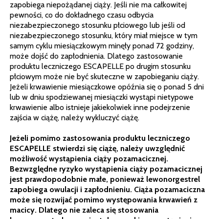
zapobiega niepożądanej ciąży. Jeśli nie ma całkowitej
pewności, co do dokładnego czasu odbycia
niezabezpieczonego stosunku płciowego lub jeśli od
niezabezpieczonego stosunku, który miał miejsce w tym
samym cyklu miesiączkowym minęły ponad 72 godziny,
może dojść do zapłodnienia. Dlatego zastosowanie
produktu leczniczego ESCAPELLE po drugim stosunku
płciowym może nie być skuteczne w zapobieganiu ciąży.
Jeżeli krwawienie miesiączkowe opóźnia się o ponad 5 dni
lub w dniu spodziewanej miesiączki wystąpi nietypowe
krwawienie albo istnieje jakiekolwiek inne podejrzenie
zajścia w ciążę, należy wykluczyć ciążę.
Jeżeli pomimo zastosowania produktu leczniczego
ESCAPELLE stwierdzi się ciążę, należy uwzględnić
możliwość wystąpienia ciąży pozamacicznej.
Bezwzględne ryzyko wystąpienia ciąży pozamacicznej
jest prawdopodobnie małe, ponieważ lewonorgestrel
zapobiega owulacji i zapłodnieniu. Ciąża pozamaciczna
może się rozwijać pomimo występowania krwawień z
macicy. Dlatego nie zaleca się stosowania