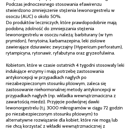
Podczas jednoczesnego stosowania efawirenzu
stwierdzono zmniejszenie stężenia lewonorgestrelu w
osoczu (AUC) o około 50%.
Do produktów leczniczych, które prawdopodobnie mają
podobną zdolność do zmniejszania stężenia
lewonorgestrelu w osoczu należą: barbiturany (w tym
prymidon), fenytoina, karbamazepina, leki ziolowe
zawierające dziurawiec zwyczajny (Hypericum perforatum),
rytampicyna, rytonawir, ryfabutyna oraz gryzeofulwina.
Kobietom, które w czasie ostatnich 4 tygodni stosowały leki
indukujące enzymy i mają potrzebę zastosowania
antykoncepcji w przypadkach nagłych po
niezabezpieczonym stosunku płciowym, zaleca się
zastosowanie niehormonalnej metody antykoncepcji w
przypadkach nagłych (np. wkładka wewnątrzmaciczna z
zawartością miedzi). Przyjęcie podwójnej dawki
lewonorgestrelu (t.j. 3000 mikrogramów w ciągu 72 godzin
po niezabezpieczonym stosunku płciowym) to
alternatywne rozwiązanie dla kobiet, które nie mogą lub
nie chcą korzystać z wkładki wewnątrzmacicznej z