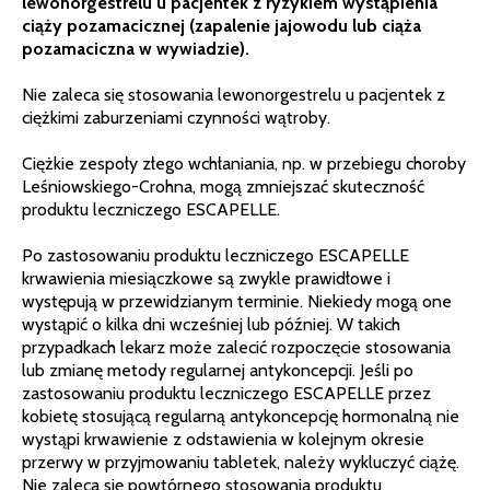
lewonorgestrelu u pacjentek z ryzykiem wystąpienia
ciąży pozamacicznej (zapalenie jajowodu lub ciąża
pozamaciczna w wywiadzie).
Nie zaleca się stosowania lewonorgestrelu u pacjentek z
ciężkimi zaburzeniami czynności wątroby.
Ciężkie zespoły złego wchłaniania, np. w przebiegu choroby
Leśniowskiego-Crohna, mogą zmniejszać skuteczność
produktu leczniczego ESCAPELLE.
Po zastosowaniu produktu leczniczego ESCAPELLE
krwawienia miesiączkowe są zwykle prawidłowe i
występują w przewidzianym terminie. Niekiedy mogą one
wystąpić o kilka dni wcześniej lub później. W takich
przypadkach lekarz może zalecić rozpoczęcie stosowania
lub zmianę metody regularnej antykoncepcji. Jeśli po
zastosowaniu produktu leczniczego ESCAPELLE przez
kobietę stosującą regularną antykoncepcję hormonalną nie
wystąpi krwawienie z odstawienia w kolejnym okresie
przerwy w przyjmowaniu tabletek, należy wykluczyć ciążę.
Nie zaleca się powtórnego stosowania produktu