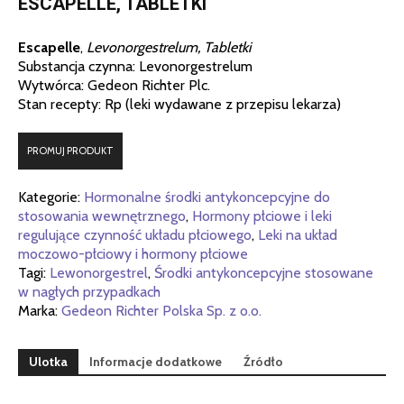
ESCAPELLE, TABLETKI
Escapelle
,
Levonorgestrelum, Tabletki
Substancja czynna: Levonorgestrelum
Wytwórca: Gedeon Richter Plc.
Stan recepty: Rp (leki wydawane z przepisu lekarza)
PROMUJ PRODUKT
Kategorie:
Hormonalne środki antykoncepcyjne do
stosowania wewnętrznego
,
Hormony płciowe i leki
regulujące czynność układu płciowego
,
Leki na układ
moczowo-płciowy i hormony płciowe
Tagi:
Lewonorgestrel
,
Środki antykoncepcyjne stosowane
w nagłych przypadkach
Marka:
Gedeon Richter Polska Sp. z o.o.
Ulotka
Informacje dodatkowe
Źródło