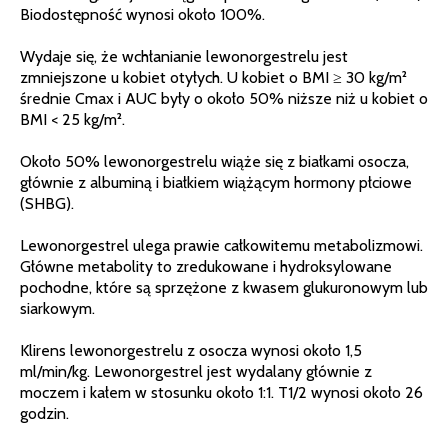
Biodostępność wynosi około 100%.
Wydaje się, że wchłanianie lewonorgestrelu jest
zmniejszone u kobiet otyłych. U kobiet o BMI ≥ 30 kg/m²
średnie Cmax i AUC były o około 50% niższe niż u kobiet o
BMI < 25 kg/m².
Około 50% lewonorgestrelu wiąże się z białkami osocza,
głównie z albuminą i białkiem wiążącym hormony płciowe
(SHBG).
Lewonorgestrel ulega prawie całkowitemu metabolizmowi.
Główne metabolity to zredukowane i hydroksylowane
pochodne, które są sprzężone z kwasem glukuronowym lub
siarkowym.
Klirens lewonorgestrelu z osocza wynosi około 1,5
ml/min/kg. Lewonorgestrel jest wydalany głównie z
moczem i kałem w stosunku około 1:1. T1/2 wynosi około 26
godzin.