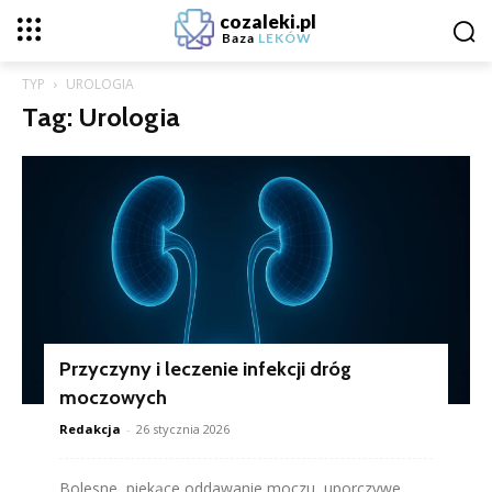
cozaleki.pl
Baza
LEKÓW
TYP
UROLOGIA
Tag: Urologia
Przyczyny i leczenie infekcji dróg
moczowych
Redakcja
-
26 stycznia 2026
Bolesne, piekące oddawanie moczu, uporczywe