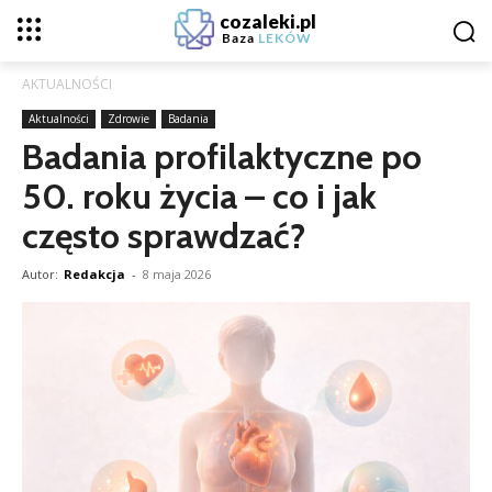
cozaleki.pl
Baza
LEKÓW
AKTUALNOŚCI
Aktualności
Zdrowie
Badania
Badania profilaktyczne po
50. roku życia – co i jak
często sprawdzać?
Autor:
Redakcja
-
8 maja 2026