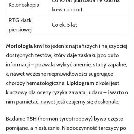
Co 10 lat (lub badanie kału na
Kolonoskopia
krew co roku)
RTG klatki
Co ok. 5 lat
piersiowej
Morfologia krwi
to jeden z najtańszych i najszybciej
dostępnych testów, który daje zaskakująco dużo
informacji – pozwala wykryć anemię, stany zapalne,
a nawet wczesne nieprawidłowości sugerujące
choroby hematologiczne.
Lipidogram
z kolei jest
kluczowy dla oceny ryzyka zawału i udaru – i warto o
nim pamiętać, nawet jeśli czujemy się doskonale.
Badanie
TSH
(hormon tyreotropowy) bywa często
pomijane, a niesłusznie. Niedoczynność tarczycy po