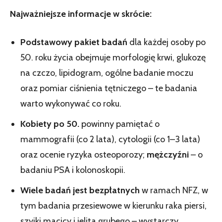
Najważniejsze informacje w skrócie:
Podstawowy pakiet badań
dla każdej osoby po
50. roku życia obejmuje morfologię krwi, glukozę
na czczo, lipidogram, ogólne badanie moczu
oraz pomiar ciśnienia tętniczego – te badania
warto wykonywać co roku.
Kobiety po 50.
powinny pamiętać o
mammografii (co 2 lata), cytologii (co 1–3 lata)
oraz ocenie ryzyka osteoporozy;
mężczyźni
– o
badaniu PSA i kolonoskopii.
Wiele badań jest bezpłatnych
w ramach NFZ, w
tym badania przesiewowe w kierunku raka piersi,
szyjki macicy i jelita grubego – wystarczy