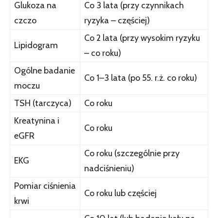
Glukoza na
Co 3 lata (przy czynnikach
czczo
ryzyka – częściej)
Co 2 lata (przy wysokim ryzyku
Lipidogram
– co roku)
Ogólne badanie
Co 1–3 lata (po 55. r.ż. co roku)
moczu
TSH (tarczyca)
Co roku
Kreatynina i
Co roku
eGFR
Co roku (szczególnie przy
EKG
nadciśnieniu)
Pomiar ciśnienia
Co roku lub częściej
krwi