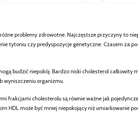
óżne problemy zdrowotne. Najczęstsze przyczyny to nie
alenie tytoniu czy predyspozycje genetyczne. Czasem za p
 mogą budzić niepokój. Bardzo niski cholesterol całkowit
ub wyniszczeniu organizmu.
i frakcjami cholesterolu są równie ważne jak pojedyncze 
okim HDL może być mniej niepokojący niż umiarkowanie po