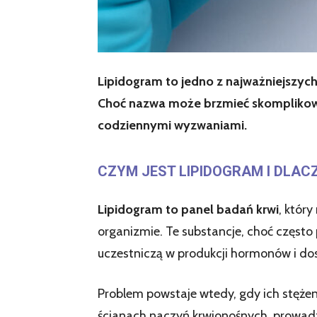
Lipidogram to jedno z najważniejszyc
Choć nazwa może brzmieć skomplikowan
codziennymi wyzwaniami.
CZYM JEST LIPIDOGRAM I DLAC
Lipidogram to panel badań krwi
, któr
organizmie. Te substancje, choć często
uczestniczą w produkcji hormonów i dos
Problem powstaje wtedy, gdy ich stęże
ścianach naczyń krwionośnych, prowadz