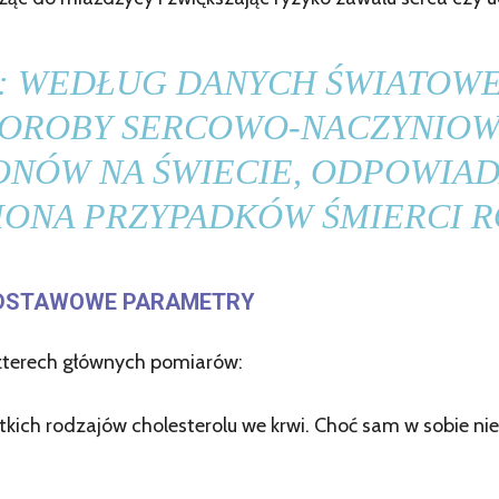
: WEDŁUG DANYCH ŚWIATOWE
HOROBY SERCOWO-NACZYNIOW
ONÓW NA ŚWIECIE, ODPOWIAD
LIONA PRZYPADKÓW ŚMIERCI R
ODSTAWOWE PARAMETRY
czterech głównych pomiarów:
ich rodzajów cholesterolu we krwi. Choć sam w sobie nie 