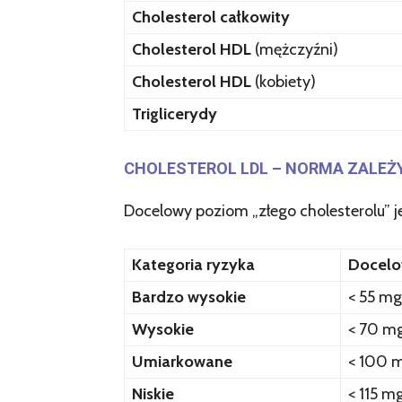
Cholesterol całkowity
Cholesterol HDL
(mężczyźni)
Cholesterol HDL
(kobiety)
Triglicerydy
CHOLESTEROL LDL – NORMA ZALEŻ
Docelowy poziom „złego cholesterolu” j
Kategoria ryzyka
Docelo
Bardzo wysokie
< 55 mg
Wysokie
< 70 mg
Umiarkowane
< 100 m
Niskie
< 115 m