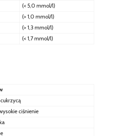
(< 5,0 mmol/l)
(> 1,0 mmol/l)
(> 1,3 mmol/l)
(< 1,7 mmol/l)
ów
 cukrzycą
ysokie ciśnienie
ka
de