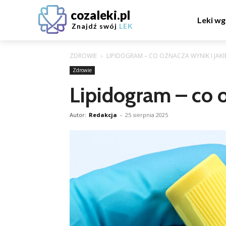
cozaleki.pl
Leki wg
Znajdź swój
LEK
ZDROWIE
LIPIDOGRAM – CO OZNACZA WYNIK I JAK
Zdrowie
Lipidogram – co 
Autor:
Redakcja
-
25 sierpnia 2025