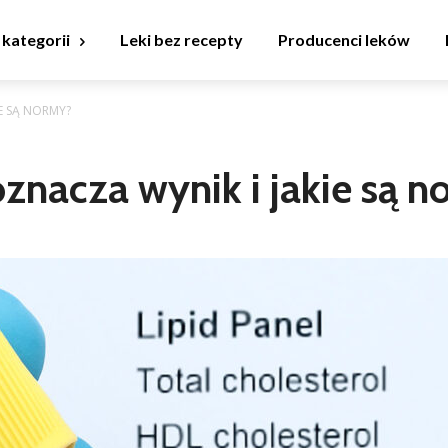
 kategorii
Leki bez recepty
Producenci leków
IE SĄ NORMY?
oznacza wynik i jakie są