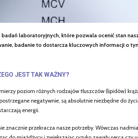
h badań laboratoryjnych, które pozwala ocenić stan n
ie, badanie to dostarcza kluczowych informacji o tym, 
ZEGO JEST TAK WAŻNY?
y mierzy poziom różnych rodzajów tłuszczów (lipidów) kr
 postrzegane negatywnie, są absolutnie niezbędne do życ
tarczają energii.
nie znacznie przekracza nasze potrzeby. Wówczas nadmi
ąc do miażdżycy i zwiększając ryzyko zawału serca czy u