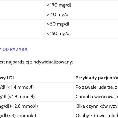
< 190 mg/dl
> 40 mg/dl
> 50 mg/dl
< 150 mg/dl
Y OD RYZYKA
est najbardziej zindywidualizowany:
wy LDL
Przykłady pacjent
/dl (< 1,4 mmol/l)
Po zawale, udarze, z
/dl (< 1,8 mmol/l)
Choroba wieńcowa, w
g/dl (< 2,6 mmol/l)
Kilka czynników ryzy
g/dl (< 3,0 mmol/l)
Osoby zdrowe, mło