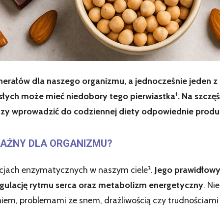
erałów dla naszego organizmu, a jednocześnie jeden z t
słych może mieć niedobory tego pierwiastka¹. Na szcz
zy wprowadzić do codziennej diety odpowiednie produkt
WAŻNY DLA ORGANIZMU?
cjach enzymatycznych w naszym ciele².
Jego prawidłow
gulację rytmu serca oraz metabolizm energetyczny
. Ni
iem, problemami ze snem, drażliwością czy trudnościami 