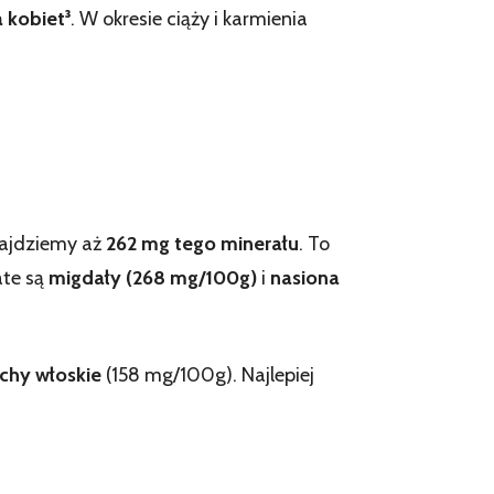
 kobiet³
. W okresie ciąży i karmienia
ajdziemy aż
262 mg tego minerału
. To
ate są
migdały (268 mg/100g)
i
nasiona
chy włoskie
(158 mg/100g). Najlepiej