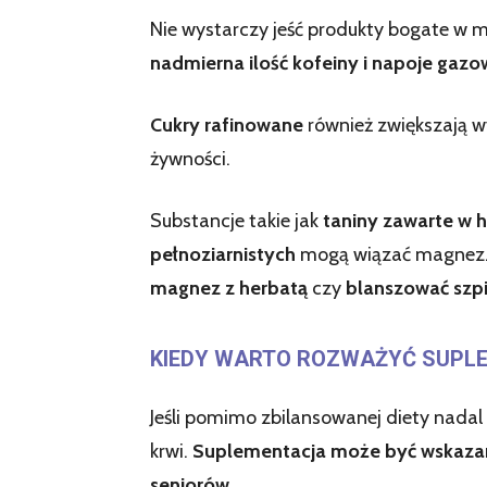
Nie wystarczy jeść produkty bogate w m
nadmierna ilość kofeiny i napoje gaz
Cukry rafinowane
również zwiększają w
żywności.
Substancje takie jak
taniny zawarte w 
pełnoziarnistych
mogą wiązać magnez. 
magnez z herbatą
czy
blanszować szp
KIEDY WARTO ROZWAŻYĆ SUPL
Jeśli pomimo zbilansowanej diety nada
krwi.
Suplementacja może być wskazana
seniorów
.