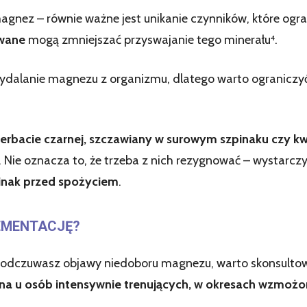
agnez – równie ważne jest unikanie czynników, które ogra
owane
mogą zmniejszać przyswajanie tego minerału⁴.
ydalanie magnezu z organizmu, dlatego warto ograniczyć
herbacie czarnej, szczawiany w surowym szpinaku czy k
Nie oznacza to, że trzeba z nich rezygnować – wystarcz
inak przed spożyciem
.
EMENTACJĘ?
l odczuwasz objawy niedoboru magnezu, warto skonsultow
 u osób intensywnie trenujących, w okresach wzmożon