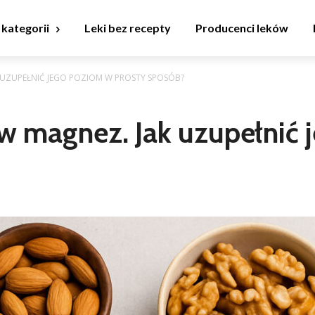
 kategorii
Leki bez recepty
Producenci leków
UZUPEŁNIĆ JEGO POZIOM W PROSTY SPOSÓB?
w magnez. Jak uzupełnić 