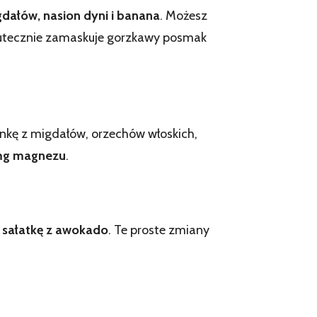
dałów, nasion dyni i banana
. Możesz
kutecznie zamaskuje gorzkawy posmak
zankę z migdałów, orzechów włoskich,
 mg magnezu
.
j
sałatkę z awokado
. Te proste zmiany