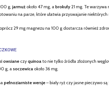
100 g,
jarmuż
około 47 mg, a
brokuły
21 mg. Te warzywa n
 gotowaniu na parze, które ułatwia przyswajanie niektóryc
– oprócz 29 mg magnezu na 100 g dostarcza również zdr
ĄCZKOWE
ki owsiane
czy
quinoa
to nie tylko źródła złożonych węg
00 g, a
soczewica
około 36 mg.
na
pełnoziarniste wersje
– biały ryż czy jasne pieczywo s