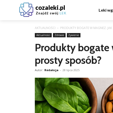
cozaleki.pl
Leki wg
Znajdź swój
LEK
AKTUALNOŚCI
PRODUKTY BOGATE W MAGNEZ. JAK 
Aktualności
Zdrowie
Żywienie
Produkty bogate 
prosty sposób?
Autor:
Redakcja
-
28 lipca 2025