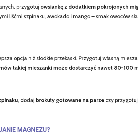
anych, przygotuj
owsiankę z dodatkiem pokrojonych mig
nymi liśćmi szpinaku, awokado i mango – smak owoców s
epsza opcja niż słodkie przekąski. Przygotuj własną mies
amów takiej mieszanki może dostarczyć nawet 80-100
zpinaku
, dodaj
brokuły gotowane na parze
czy przygotu
JANIE MAGNEZU?