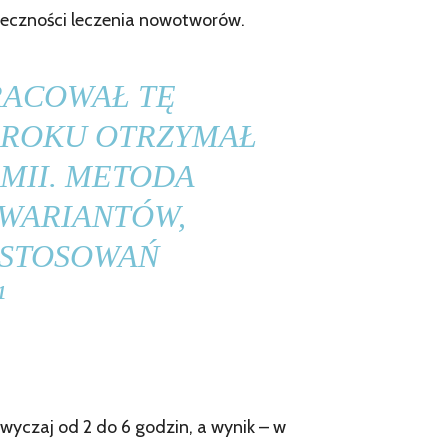
kuteczności leczenia nowotworów.
RACOWAŁ TĘ
3 ROKU OTRZYMAŁ
MII. METODA
 WARIANTÓW,
ASTOSOWAŃ
¹
zwyczaj od 2 do 6 godzin, a wynik – w