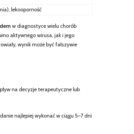
mia), lekooporność
rdem
w diagnostyce wielu chorób
no aktywnego wirusa, jak i jego
rowiały, wynik może być fałszywie
pływ na decyzje terapeutyczne lub
anie najlepiej wykonać w ciągu 5–7 dni