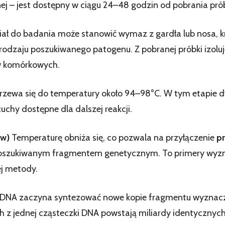
ej – jest dostępny w ciągu 24–48 godzin od pobrania prób
ał do badania może stanowić wymaz z gardła lub nosa,
rodzaju poszukiwanego patogenu. Z pobranej próbki izoluj
ów komórkowych.
ewa się do temperatury około 94–98°C. W tym etapie dwi
uchy dostępne dla dalszej reakcji.
ów)
Temperaturę obniża się, co pozwala na przyłączenie
p
 z poszukiwanym fragmentem genetycznym. To primery wyzn
ej metody.
DNA zaczyna syntezować nowe kopie fragmentu wyznaczo
h z jednej cząsteczki DNA powstają miliardy identycznych 