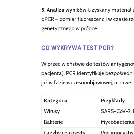
5. Analiza wyników
Uzyskany materiał a
qPCR – pomiar fluorescencji w czasie r
genetycznego w próbce.
CO WYKRYWA TEST PCR?
W przeciwieństwie do testów antygenow
pacjenta), PCR identyfikuje bezpośredn
już w fazie wczesnoobjawowej, a nawet
Kategoria
Przykłady
Wirusy
SARS-CoV-2, H
Bakterie
Mycobacterium 
Grzyby i pasożyty
Pneumocystis 