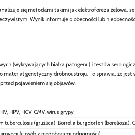
nalizuje się metodami takimi jak elektroforeza żelowa, 
zeczywistym. Wynik informuje o obecności lub nieobecnoś
ych (wykrywających białka patogenu) i testów serologic
io materiał genetyczny drobnoustroju. To sprawia, że jes
 przed pojawieniem się objawów.
IV, HPV, HCV, CMV, wirus grypy
tuberculosis (gruźlica), Borrelia burgdorferi (borelioza), 
jirovecii (u osób z niedoborami odporności)