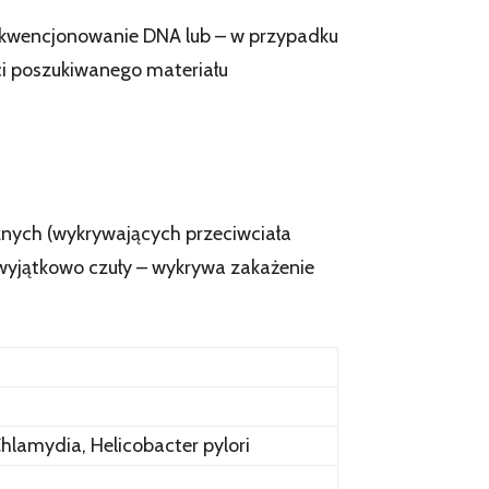
sekwencjonowanie DNA lub – w przypadku
ci poszukiwanego materiału
znych (wykrywających przeciwciała
t wyjątkowo czuły – wykrywa zakażenie
Chlamydia, Helicobacter pylori