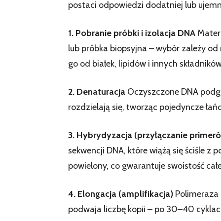
postaci odpowiedzi dodatniej lub ujemn
1. Pobranie próbki i izolacja DNA
Materi
lub próbka biopsyjna – wybór zależy od 
go od białek, lipidów i innych składnik
2. Denaturacja
Oczyszczone DNA podgrz
rozdzielają się, tworząc pojedyncze łańc
3. Hybrydyzacja (przyłączanie primer
sekwencji DNA, które wiążą się ściśle
powielony, co gwarantuje swoistość cał
4. Elongacja (amplifikacja)
Polimeraza 
podwaja liczbę kopii – po 30–40 cyklac