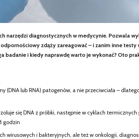
zych narzędzi diagnostycznych w medycynie. Pozwala w
d odpornościowy zdąży zareagować – i zanim inne test
iega badanie i kiedy naprawdę warto je wykonać? Oto pr
y (DNA lub RNA) patogenów, a nie przeciwciała – dlatego
izoluje się DNA z próbki, następnie w cyklach termicznych
8 godzin
jach wirusowych i bakteryjnych, ale też w onkologii, diagn