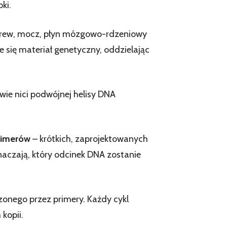
ki.
 krew, mocz, płyn mózgowo-rdzeniowy
e się materiał genetyczny, oddzielając
e nici podwójnej helisy DNA
rimerów
– krótkich, zaprojektowanych
aczają, który odcinek DNA zostanie
nego przez primery. Każdy cykl
kopii.