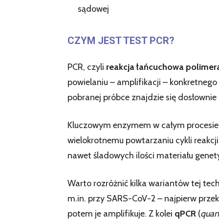
sądowej
CZYM JEST TEST PCR?
PCR, czyli
reakcja łańcuchowa polimer
powielaniu – amplifikacji – konkretnego
pobranej próbce znajdzie się dosłownie k
Kluczowym enzymem w całym procesie 
wielokrotnemu powtarzaniu cykli reakcj
nawet śladowych ilości materiału gene
Warto rozróżnić kilka wariantów tej te
m.in. przy SARS-CoV-2 – najpierw prz
potem je amplifikuje. Z kolei
qPCR
(
quan