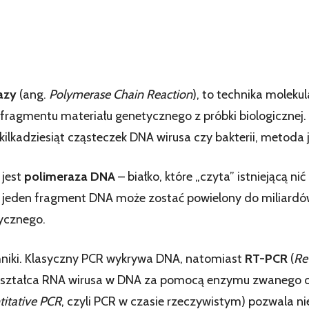
azy
(ang.
Polymerase Chain Reaction
), to technika moleku
 fragmentu materiału genetycznego z próbki biologicznej.
ilkadziesiąt cząsteczek DNA wirusa czy bakterii, metoda j
jest
polimeraza DNA
– białko, które „czyta” istniejącą ni
i jeden fragment DNA może zostać powielony do miliardów 
tycznego.
chniki. Klasyczny PCR wykrywa DNA, natomiast
RT-PCR
(
Re
ekształca RNA wirusa w DNA za pomocą enzymu zwanego o
titative PCR
, czyli PCR w czasie rzeczywistym) pozwala ni