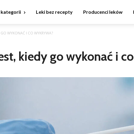
 kategorii
Leki bez recepty
Producenci leków
EDY GO WYKONAĆ I CO WYKRYWA?
jest, kiedy go wykonać i 