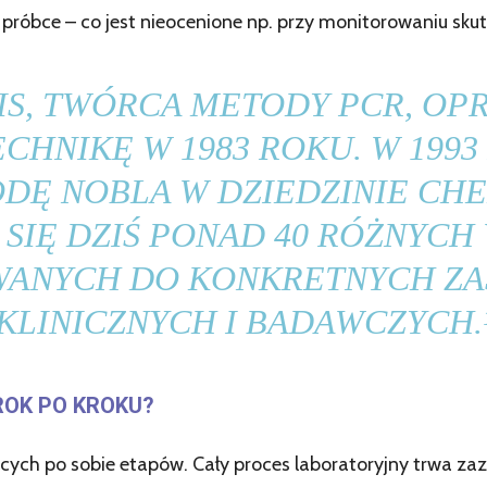
 w próbce – co jest nieocenione np. przy monitorowaniu s
IS, TWÓRCA METODY PCR, OP
HNIKĘ W 1983 ROKU. W 199
ODĘ NOBLA W DZIEDZINIE CHE
SIĘ DZIŚ PONAD 40 RÓŻNYCH
ANYCH DO KONKRETNYCH Z
KLINICZNYCH I BADAWCZYCH.
ROK PO KROKU?
ących po sobie etapów. Cały proces laboratoryjny trwa za