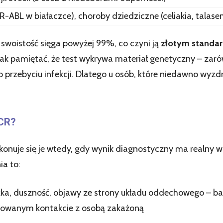
R-ABL w białaczce), choroby dziedziczne (celiakia, talase
swoistość sięga powyżej 99%, co czyni ją
złotym standa
ak pamiętać, że test wykrywa materiał genetyczny – zarów
 przebyciu infekcji. Dlatego u osób, które niedawno wyzd
CR?
onuje się je wtedy, gdy wynik diagnostyczny ma realny w
ia to:
zka, duszność, objawy ze strony układu oddechowego – bad
towanym kontakcie z osobą zakażoną