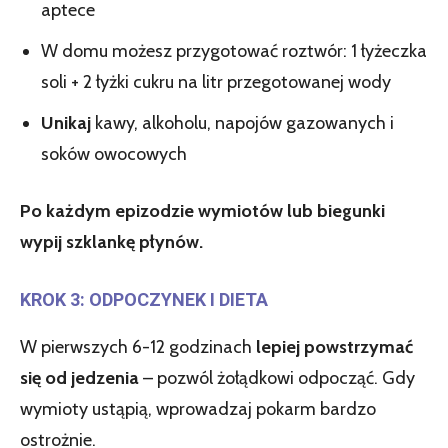
aptece
W domu możesz przygotować roztwór: 1 łyżeczka
soli + 2 łyżki cukru na litr przegotowanej wody
Unikaj
kawy, alkoholu, napojów gazowanych i
soków owocowych
Po każdym epizodzie wymiotów lub biegunki
wypij szklankę płynów.
KROK 3: ODPOCZYNEK I DIETA
W pierwszych 6-12 godzinach
lepiej powstrzymać
się od jedzenia
– pozwól żołądkowi odpocząć. Gdy
wymioty ustąpią, wprowadzaj pokarm bardzo
ostrożnie.