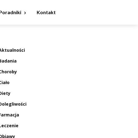
Poradniki
Kontakt
Aktualności
Badania
Choroby
Ciało
Diety
Dolegliwości
Farmacja
Leczenie
Objawy