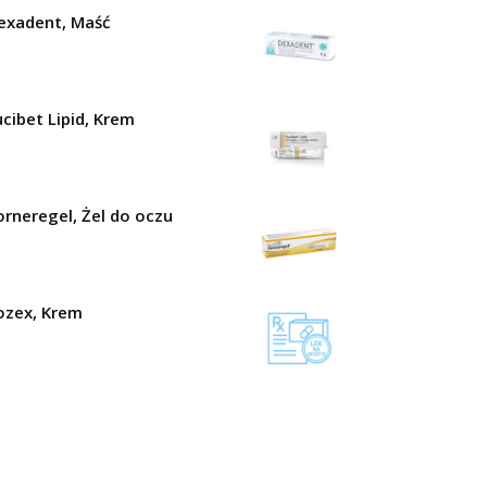
exadent, Maść
ucibet Lipid, Krem
orneregel, Żel do oczu
ozex, Krem