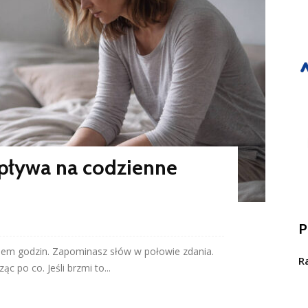
pływa na codzienne
P
iem godzin. Zapominasz słów w połowie zdania.
R
c po co. Jeśli brzmi to...