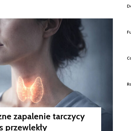
D
F
C
R
e zapalenie tarczycy
es przewlekły