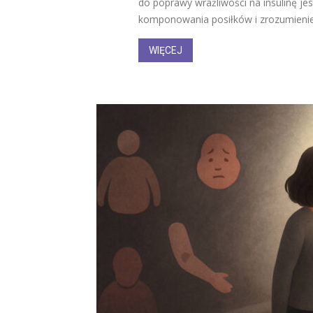
do poprawy wrażliwości na insulinę j
komponowania posiłków i zrozumienie,
WIĘCEJ