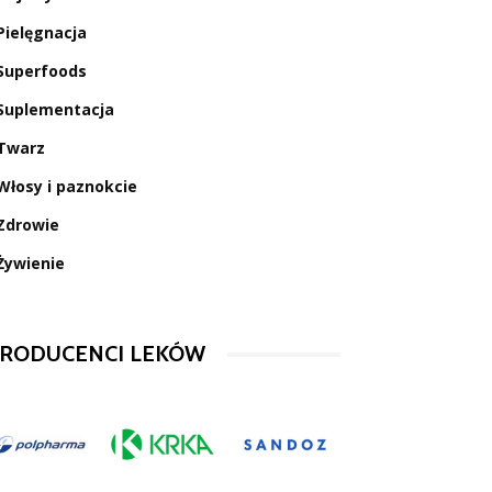
Pielęgnacja
Superfoods
Suplementacja
Twarz
Włosy i paznokcie
Zdrowie
Żywienie
RODUCENCI LEKÓW