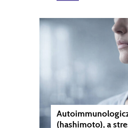
Autoimmunologiczn
(hashimoto), a str