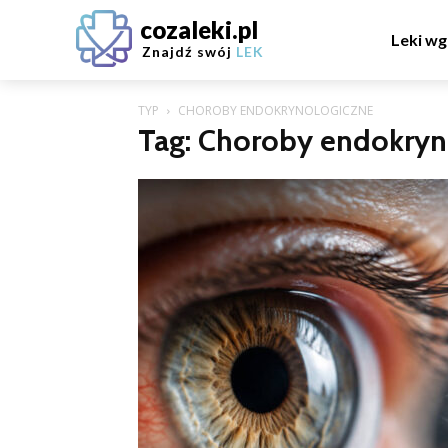
cozaleki.pl
Leki wg
Znajdź swój
LEK
TYP
CHOROBY ENDOKRYNOLOGICZNE
Tag: Choroby endokryn