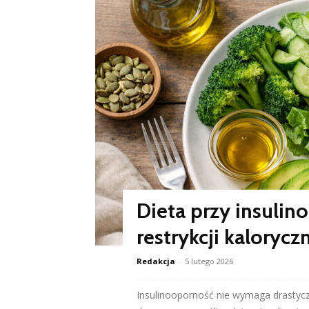
Dieta przy insulin
restrykcji kalorycz
Redakcja
-
5 lutego 2026
Insulinooporność nie wymaga drastyczn