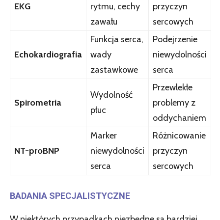
EKG
rytmu, cechy
przyczyn
zawału
sercowych
Funkcja serca,
Podejrzenie
Echokardiografia
wady
niewydolności
zastawkowe
serca
Przewlekłe
Wydolność
Spirometria
problemy z
płuc
oddychaniem
Marker
Różnicowanie
NT-proBNP
niewydolności
przyczyn
serca
sercowych
BADANIA SPECJALISTYCZNE
W niektórych przypadkach niezbędne są bardziej