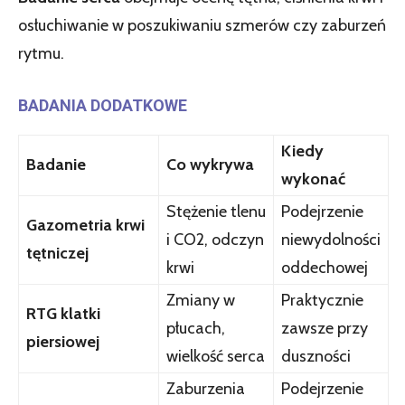
osłuchiwanie w poszukiwaniu szmerów czy zaburzeń
rytmu.
BADANIA DODATKOWE
Kiedy
Badanie
Co wykrywa
wykonać
Stężenie tlenu
Podejrzenie
Gazometria krwi
i CO2, odczyn
niewydolności
tętniczej
krwi
oddechowej
Zmiany w
Praktycznie
RTG klatki
płucach,
zawsze przy
piersiowej
wielkość serca
duszności
Zaburzenia
Podejrzenie