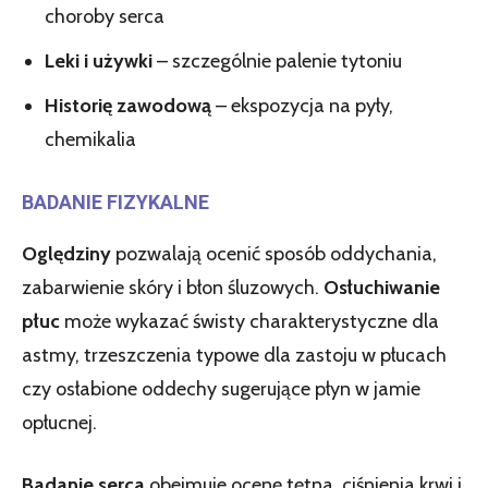
choroby serca
Leki i używki
– szczególnie palenie tytoniu
Historię zawodową
– ekspozycja na pyły,
chemikalia
BADANIE FIZYKALNE
Oględziny
pozwalają ocenić sposób oddychania,
zabarwienie skóry i błon śluzowych.
Osłuchiwanie
płuc
może wykazać świsty charakterystyczne dla
astmy, trzeszczenia typowe dla zastoju w płucach
czy osłabione oddechy sugerujące płyn w jamie
opłucnej.
Badanie serca
obejmuje ocenę tętna, ciśnienia krwi i