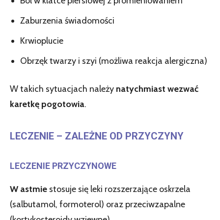
Ból w klatce piersiowej z promieniowaniem
Zaburzenia świadomości
Krwioplucie
Obrzęk twarzy i szyi (możliwa reakcja alergiczna)
W takich sytuacjach należy
natychmiast wezwać
karetkę pogotowia
.
LECZENIE – ZALEŻNE OD PRZYCZYNY
LECZENIE PRZYCZYNOWE
W astmie
stosuje się leki rozszerzające oskrzela
(salbutamol, formoterol) oraz przeciwzapalne
(kortykosteroidy wziewne).