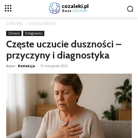
cozaleki.pl
Baza
LEKÓW
ZDROWIE
DOLEGLIWOŚCI
Zdrowie
Dolegliwości
Częste uczucie duszności –
przyczyny i diagnostyka
Autor:
Redakcja
-
13 listopada 2025