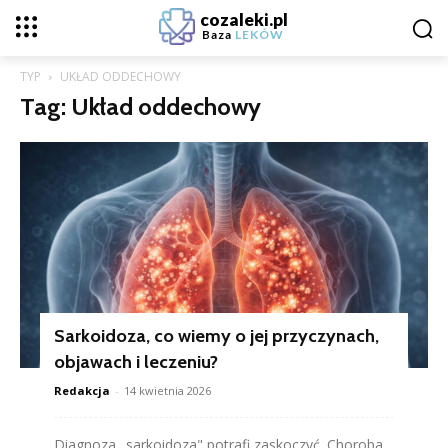
cozaleki.pl
Baza
LEKÓW
TYP
UKŁAD ODDECHOWY
Tag: Układ oddechowy
Sarkoidoza, co wiemy o jej przyczynach,
objawach i leczeniu?
Redakcja
-
14 kwietnia 2026
Diagnoza „sarkoidoza" potrafi zaskoczyć. Choroba