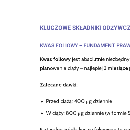
KLUCZOWE SKŁADNIKI ODŻYWCZ
KWAS FOLIOWY – FUNDAMENT PRA
Kwas foliowy
jest absolutnie niezbędn
planowania ciąży – najlepiej
3 miesiąc
Zalecane dawki:
Przed ciążą: 400 μg dziennie
W ciąży: 800 μg dziennie (w formie
Naturalne źródła kwasu foliowego to cie