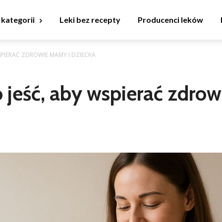
 kategorii
Leki bez recepty
Producenci leków
WSPIERAĆ ZDROWIE MAMY I DZIECKA
o jeść, aby wspierać zdro