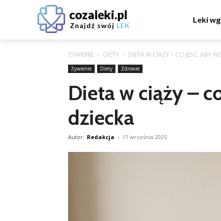
cozaleki.pl
Leki wg
Znajdź swój
LEK
ŻYWIENIE
DIETY
DIETA W CIĄŻY – CO JEŚĆ, ABY 
Żywienie
Diety
Zdrowie
Dieta w ciąży – c
dziecka
Autor:
Redakcja
-
17 września 2025