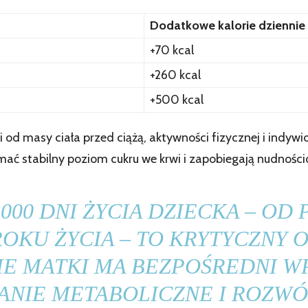
Dodatkowe kalorie dziennie
+70 kcal
+260 kcal
+500 kcal
i od masy ciała przed ciążą, aktywności fizycznej i indy
ać stabilny poziom cukru we krwi i zapobiegają nudnośc
000 DNI ŻYCIA DZIECKA – OD
ROKU ŻYCIA – TO KRYTYCZNY 
IE MATKI MA BEZPOŚREDNI W
NIE METABOLICZNE I ROZWÓ