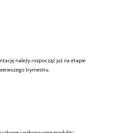
ację należy rozpocząć już na etapie
ierwszego trymestru.
strączkowe i wzbogacone produkty