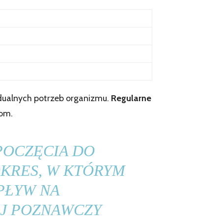
widualnych potrzeb organizmu.
Regularne
iom.
 POCZĘCIA DO
OKRES, W KTÓRYM
PŁYW NA
J POZNAWCZY