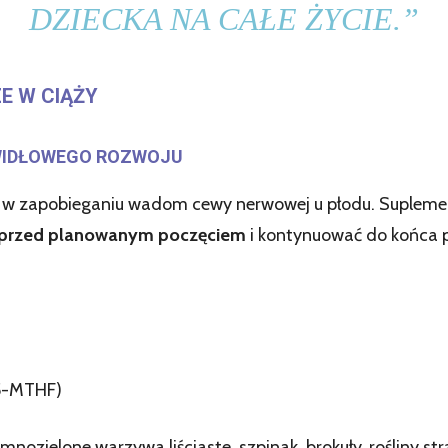
DZIECKA NA CAŁE ŻYCIE.”
E W CIĄŻY
WIDŁOWEGO ROZWOJU
y w zapobieganiu wadom cewy nerwowej u płodu. Suplement
e przed planowanym poczęciem
i kontynuować do końca p
 5-MTHF)
mnozielone warzywa liściaste, szpinak, brokuły, rośliny 