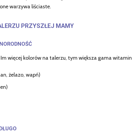
elone warzywa liściaste.
TALERZU PRZYSZŁEJ MAMY
ŻNORODNOŚĆ
Im więcej kolorów na talerzu, tym większa gama witamin 
ian, żelazo, wapń)
en)
 DŁUGO