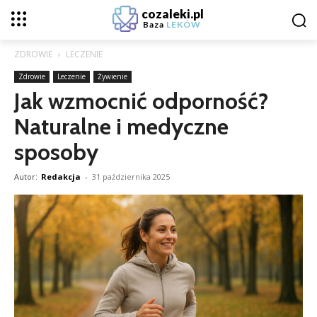
cozaleki.pl
Baza
LEKÓW
ZDROWIE
LECZENIE
Zdrowie
Leczenie
Żywienie
Jak wzmocnić odporność?
Naturalne i medyczne
sposoby
Autor:
Redakcja
-
31 października 2025