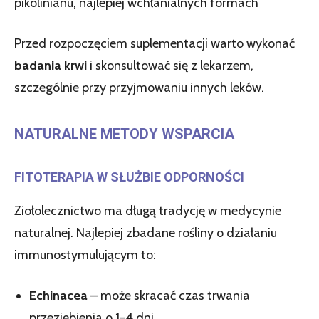
pikolinianu, najlepiej wchłanialnych formach
Przed rozpoczęciem suplementacji warto wykonać
badania krwi
i skonsultować się z lekarzem,
szczególnie przy przyjmowaniu innych leków.
NATURALNE METODY WSPARCIA
FITOTERAPIA W SŁUŻBIE ODPORNOŚCI
Ziołolecznictwo ma długą tradycję w medycynie
naturalnej. Najlepiej zbadane rośliny o działaniu
immunostymulującym to:
Echinacea
– może skracać czas trwania
przeziębienia o 1-4 dni