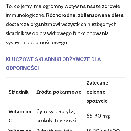
To, co jemy, ma ogromny wpływ na nasze zdrowie
immunologiczne.
Różnorodna, zbilansowana dieta
dostarcza organizmowi wszystkich niezbędnych
składników do prawidłowego funkcjonowania
systemu odpornościowego.
KLUCZOWE SKŁADNIKI ODŻYWCZE DLA
ODPORNOŚCI
Zalecane
Składnik
Źródła pokarmowe
dzienne
spożycie
Witamina
Cytrusy, papryka,
65-90 mg
C
brokuły, truskawki
Witamina
Ryby tłuste, jaja,
15-20 μg (600-