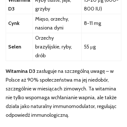
D3
grzyby
800 IU)
Mięso, orzechy,
Cynk
8-11 mg
nasiona dyni
Orzechy
Selen
brazylijskie, ryby,
55 μg
drób
Witamina D3
zasługuje na szczególną uwagę – w
Polsce aż 90% społeczeństwa ma jej niedobór,
szczególnie w miesiącach zimowych. Ta witamina
nie tylko wspomaga wchłanianie wapnia, ale także
działa jako naturalny immunomodulator, regulując
odpowiedź immunologiczną.