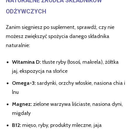
NATURALNE ŹRÓDŁA SKŁADNIKÓW
ODŻYWCZYCH
Zanim sięgniesz po suplement, sprawdź, czy nie
możesz zwiększyć spożycia danego składnika
naturalnie:
Witamina D:
tłuste ryby (łosoś, makrela), żółtka
jaj, ekspozycja na słońce
Omega-3:
sardynki, orzchy włoskie, nasiona chia i
lnu
Magnez:
zielone warzywa liściaste, nasiona dyni,
migdały
B12:
mięso, ryby, produkty mleczne, jaja