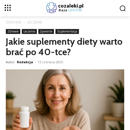
cozaleki.pl
Baza
LEKÓW
ZDROWIE
LECZENIE
Zdrowie
Leczenie
Żywienie
Suplementacja
Jakie suplementy diety warto
brać po 40-tce?
Autor:
Redakcja
-
15 czerwca 2025