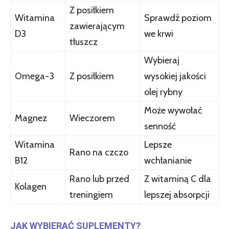
Z posiłkiem
Witamina
Sprawdź poziom
zawierającym
D3
we krwi
tłuszcz
Wybieraj
Omega-3
Z posiłkiem
wysokiej jakości
olej rybny
Może wywołać
Magnez
Wieczorem
senność
Witamina
Lepsze
Rano na czczo
B12
wchłanianie
Rano lub przed
Z witaminą C dla
Kolagen
treningiem
lepszej absorpcji
JAK WYBIERAĆ SUPLEMENTY?